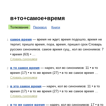
в+то+самое+время
Толкование
Перевод
Книги
самое время
— время не ждет, время подошло, время не
1
терпит, пришло время, пора, время, пришел срок Словарь
русских синонимов. самое время сущ., кол во синонимов: 7
• время (63) • …
Словарь синонимов
в то самое время
— нареч, кол во синонимов: 11 • в то
2
время (17) • в то же время (27) • в то же самое время …
Словарь синонимов
в это самое время
— нареч, кол во синонимов: 11 • в то
3
время (17) • в то же время (27) • в то же самое время …
Словарь синонимов
в то же самое время
— нареч, кол во синонимов: 17 • в то
4