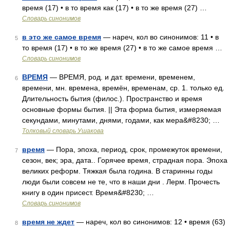
время (17) • в то время как (17) • в то же время (27) …
Словарь синонимов
в это же самое время
— нареч, кол во синонимов: 11 • в
5
то время (17) • в то же время (27) • в то же самое время …
Словарь синонимов
ВРЕМЯ
— ВРЕМЯ, род. и дат. времени, временем,
6
времени, мн. времена, времён, временам, ср. 1. только ед.
Длительность бытия (филос.). Пространство и время
основные формы бытия. || Эта форма бытия, измеряемая
секундами, минутами, днями, годами, как мера&#8230; …
Толковый словарь Ушакова
время
— Пора, эпоха, период, срок, промежуток времени,
7
сезон, век; эра, дата.. Горячее время, страдная пора. Эпоха
великих реформ. Тяжкая была година. В старинны годы
люди были совсем не те, что в наши дни . Лерм. Прочесть
книгу в один присест. Время&#8230; …
Словарь синонимов
время не ждет
— нареч, кол во синонимов: 12 • время (63)
8