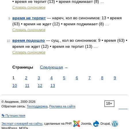
• время не терпит (13) • время поджимает (8) …
Словарь синонимов
время не терпит
— нареч, кол во синонимов: 13 • время
9
(63) • время не ждет (12) • время поджимает (8) …
Словарь синонимов
время подошло
— сущ., кол во синонимов: 9 • время (63) •
10
время не ждет (12) • время не терпит (13) …
Словарь синонимов
Страницы
Следующая
→
1
2
3
4
5
6
7
8
9
10
11
12
13
© Академик, 2000-2026
18+
Обратная связь:
Техподдержка
,
Реклама на сайте
👣 Путешествия
Экспорт словарей на сайты
, сделанные на PHP,
Joomla,
Drupal,
WordPress, MODx.